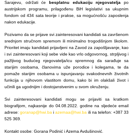
Sarajevu, održati će
besplatnu edukaciju njegovatelja
po
austrijskom programu, prilagođenu BiH legislativi sa ukupnim
fondom od 434 sata teorije i prakse, sa mogućnošću zaposlenja
nakon edukacije.
Pozivamo da se prijave svi zainteresovani kandidati sa završenom
srednjom stručnom spremom ili minimalno trogodišnjom školom.
Prioritet imaju kandidati prijavljeni na Zavod za zapošljavanje, kao
i svi zainteresovani koji sebe vide kao vrlo odgovornog, strpljivog i
pažljivog budućeg njegovatelja/icu spremnog da sarađuje sa
starijim osobama, članovima uže porodice i kolegama, te da
pomaže starijim osobama u ispunjavanju svakodnevnih životnih
funkcija u njihovom vlastitom domu, kako bi im olakšali život i
učinili ga ugodnijim i dostojanstvenim u svom okruženju.
Svi zainteresovani kandidati mogu se prijaviti sa kratkom
biografijom, najkasnije do 04.08.2022. godine na sljedeće email
adrese:
goranap@hwi.ba
i
azemaa@hwi.ba
ili na telefon: +387 33
525 369.
Kontakt osobe: Gorana Podinić i Azema Avdušinović.