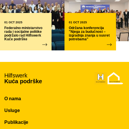
01 OCT 2025
01 OCT 2025
Federalno ministarstvo
Održana konferencija
rada i socijalne politike
"Njega za budućnost –
podržalo rad Hilfswerk
izgradnja znanja u susret
Kuće podrške
potrebama"
Vrijeme čitanja 2 min
Vrijeme čitanja 3 min
Hilfswerk
Kuća podrške
O nama
Usluge
Publikacije