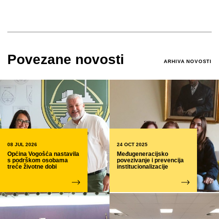
Povezane novosti
ARHIVA NOVOSTI
08 JUL 2026
24 OCT 2025
Općina Vogošća nastavila
Međugeneracijsko
s podrškom osobama
povezivanje i prevencija
treće životne dobi
institucionalizacije
Vrijeme čitanja 2 min
Vrijeme čitanja 4 min